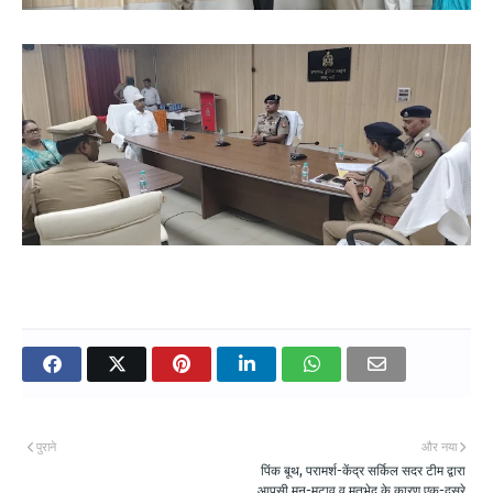
पुराने
और नया
पिंक बूथ, परामर्श-केंद्र सर्किल सदर टीम द्वारा
आपसी मन-मुटाव व मतभेद के कारण एक-दुसरे