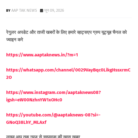
AAP TAK NEWS
जून 09, 2026
रेगुलर अपडेट और ताजी खबरों के लिए
हमारे व्हाट्सएप ग्रुप यूट्यूब चैनल को
ज्वाइन करे
https://www.aaptaknews.in/?m=1
https://whatsapp.com/channel/0029VayBqc0LikgHssxrmC
2O
https://www.instagram.com/aaptaknews08?
igsh=eW00NzhnYW1xOHc0
https://youtube.com/@aaptaknews-08?si=-
GNoQ38LhY_MLAxf
लाइव आप तक न्यूज़ से सम्पादक की ख़ास ख़बर