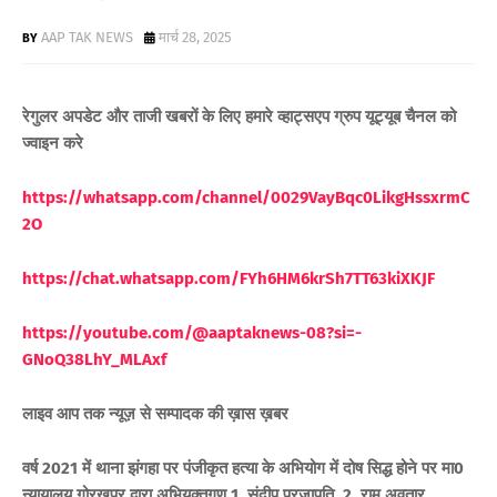
AAP TAK NEWS
मार्च 28, 2025
रेगुलर अपडेट और ताजी खबरों के लिए हमारे व्हाट्सएप ग्रुप यूट्यूब चैनल को
ज्वाइन करे
https://whatsapp.com/channel/0029VayBqc0LikgHssxrmC
2O
https://chat.whatsapp.com/FYh6HM6krSh7TT63kiXKJF
https://youtube.com/@aaptaknews-08?si=-
GNoQ38LhY_ML
Axf
लाइव आप तक न्यूज़ से सम्पादक की ख़ास ख़बर
वर्ष 2021 में थाना झंगहा पर पंजीकृत हत्या के अभियोग में दोष सिद्ध होने पर मा0
न्यायालय गोरखपुर द्वारा अभियुक्तगण 1. संदीप प्रजापति, 2. राम अवतार