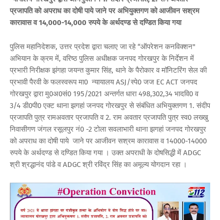
प्रजापति को अपराध का दोषी पाये जाने पर अभियुक्तगण को आजीवन सश्रम
कारावास व 14,000-14,000 रुपये के अर्थदण्ड से दण्डित किया गया
पुलिस महानिदेशक, उत्तर प्रदेश द्वारा चलाए जा रहे “ऑपरेशन कनविक्शन"
अभियान के क्रम में, वरिष्ठ पुलिस अधीक्षक जनपद गोरखपुर के निर्देशन में
प्रभारी निरीक्षक झंगहा जयन्त कुमार सिंह, थाने के पैरोकार व मॉनिटरिंग सेल की
प्रभावी पैरवी के फलस्वरूप मा0 न्यायालय ASJ/स्पे0 जज EC ACT जनपद
गोरखपुर द्वारा मु0अ0सं0 195/2021 अन्तर्गत धारा 498,302,34 भादवि0 व
3/4 डी0पी0 एक्ट थाना झगहां जनपद गोरखपुर से संबंधित अभियुक्तगण 1. संदीप
प्रजापति पुत्र रामअवतार प्रजापति व 2. राम अवतार प्रजापति पुत्र स्व0 लख्खु
निवासीगण जंगल रसूलपुर नं0 -2 टोला सवलाभारी थाना झगहां जनपद गोरखपुर
को अपराध का दोषी पाये जाने पर आजीवन सश्रम कारावास व 14000-14000
रुपये के अर्थदण्ड से दण्डित किया गया । उक्त अपराधी के दोषसिद्धी में ADGC
श्री श्रद्धानंद पांडे व ADGC श्री रविंद्र सिंह का अमूल्य योगदान रहा ।