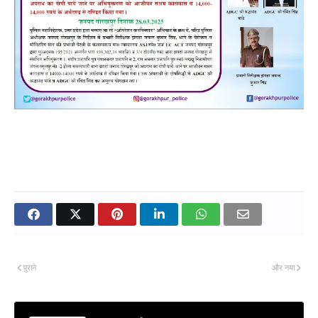
पुराने
और नया