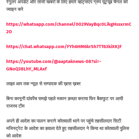
रेगुलर अपडेट और ताजी खबरों के लिए हमारे व्हाट्सएप ग्रुप यूट्यूब चैनल को
ज्वाइन करे
https://whatsapp.com/channel/0029VayBqc0LikgHssxrmC
2O
https://chat.whatsapp.com/FYh6HM6krSh7TT63kiXKJF
https://youtube.com/@aaptaknews-08?si=-
GNoQ38LhY_MLAxf
लाइव आप तक न्यूज़ से सम्पादक की ख़ास ख़बर
बिना कानूनी दांवपेंच समझे पहले मकान क़ब्ज़ा कराया फिर बैकफुट पर आयी
राजस्व टीम
अपने ही आदेश का पालन कराने कोतवाली थाने पर पहुंचे तहसीलदार सिटी
मजिस्ट्रेट के आदेश का हवाला देते हुए तहसीलदार ने किया था कोतवाली पुलिस
को आदेश