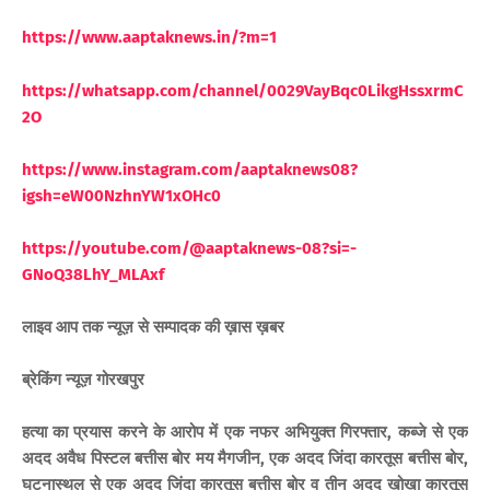
https://www.aaptaknews.in/?m=1
https://whatsapp.com/channel/0029VayBqc0LikgHssxrmC
2O
https://www.instagram.com/aaptaknews08?
igsh=eW00NzhnYW1xOHc0
https://youtube.com/@aaptaknews-08?si=-
GNoQ38LhY_MLAxf
लाइव आप तक न्यूज़ से सम्पादक की ख़ास ख़बर
ब्रेकिंग न्यूज़ गोरखपुर
हत्या का प्रयास करने के आरोप में एक नफर अभियुक्त गिरफ्तार, कब्जे से एक
अदद अवैध पिस्टल बत्तीस बोर मय मैगजीन, एक अदद जिंदा कारतूस बत्तीस बोर,
घटनास्थल से एक अदद जिंदा कारतूस बत्तीस बोर व तीन अदद खोखा कारतूस