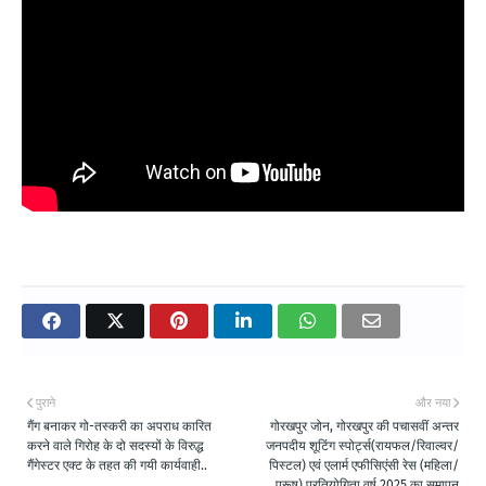
पुराने
और नया
गैंग बनाकर गो-तस्करी का अपराध कारित
गोरखपुर जोन, गोरखपुर की पचासवीं अन्तर
करने वाले गिरोह के दो सदस्यों के विरुद्ध
जनपदीय शूटिंग स्पोर्ट्स(रायफल/रिवाल्वर/
गैंगेस्टर एक्ट के तहत की गयी कार्यवाही..
पिस्टल) एवं एलार्म एफीसिएंसी रेस (महिला/
पुरूष) प्रतियोगिता वर्ष 2025 का समापन