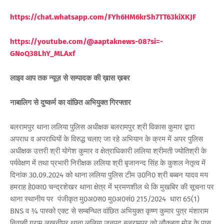
https://chat.whatsapp.com/FYh6HM6krSh7TT63kiXKJF
https://youtube.com/@aaptaknews-08?si=-
GNoQ38LhY_MLAxf
लाइव आप तक न्यूज़ से सम्पादक की ख़ास ख़बर
नाबालिग से दुष्कर्म का वांछित अभियुक्त गिरफ्तार
बलरामपुर थाना ललिया पुलिस अधीक्षक बलरामपुर श्री विकास कुमार द्वारा
अपराध व अपराधियों के विरुद्ध चलाए जा रहे अभियान के क्रम में अपर पुलिस
अधीक्षक उत्तरी श्री योगेश कुमार व क्षेत्राधिकारी ललिया श्रीमती ज्योतिश्री के
पर्यवेक्षण में तथा प्रभारी निरीक्षक ललिया श्री बृजानन्द सिंह के कुशल नेतृत्व में
दिनांक 30.09.2024 को थाना ललिया पुलिस टीम उ0नि0 श्री बब्बन यादव मय
हमराह हे0का0 चन्द्रशेखर थाना क्षेत्र में भ्रमणशील थे कि मुखबिर की सूचना पर
थाना स्थानीय पर पंजीकृत मु0अ0स0 मु0अ0सं0 215/2024 धारा 65(1)
BNS व ¾ पास्को एक्ट से सम्बन्धित वांछित अभियुक्त कृष्ण कुमार पुत्र मंशाराम
निवासी ग्राम लखनीपुर थाना ललिया जनपद बलरामपुर को लौकहवा मोड़ के पास