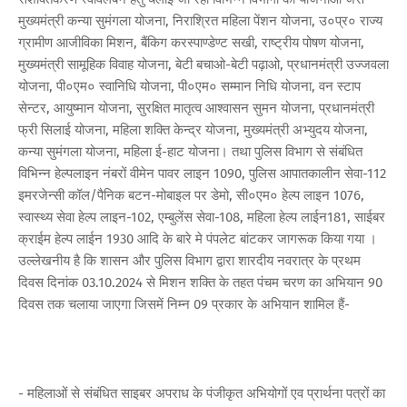
मुख्यमंत्री कन्या सुमंगला योजना, निराश्रित महिला पेंशन योजना, उ०प्र० राज्य
ग्रामीण आजीविका मिशन, बैंकिग करस्पाण्डेण्ट सखी, राष्ट्रीय पोषण योजना,
मुख्यमंत्री सामूहिक विवाह योजना, बेटी बचाओ-बेटी पढ़ाओ, प्रधानमंत्री उज्जवला
योजना, पी०एम० स्वानिधि योजना, पी०एम० सम्मान निधि योजना, वन स्टाप
सेन्टर, आयुष्मान योजना, सुरक्षित मातृत्व आश्वासन सुमन योजना, प्रधानमंत्री
फ्री सिलाई योजना, महिला शक्ति केन्द्र योजना, मुख्यमंत्री अभ्युदय योजना,
कन्या सुमंगला योजना, महिला ई-हाट योजना। तथा पुलिस विभाग से संबंधित
विभिन्न हेल्पलाइन नंबरों वीमेन पावर लाइन 1090, पुलिस आपातकालीन सेवा-112
इमरजेन्सी कॉल/पैनिक बटन-मोबाइल पर डेमो, सी०एम० हेल्प लाइन 1076,
स्वास्थ्य सेवा हेल्प लाइन-102, एम्बुलेंस सेवा-108, महिला हेल्प लाईन181, साईबर
क्राईम हेल्प लाईन 1930 आदि के बारे मे पंपलेट बांटकर जागरूक किया गया ।
उल्लेखनीय है कि शासन और पुलिस विभाग द्वारा शारदीय नवरात्र के प्रथम
दिवस दिनांक 03.10.2024 से मिशन शक्ति के तहत पंचम चरण का अभियान 90
दिवस तक चलाया जाएगा जिसमें निम्न 09 प्रकार के अभियान शामिल हैं-
- महिलाओं से संबंधित साइबर अपराध के पंजीकृत अभियोगों एव प्रार्थना पत्रों का