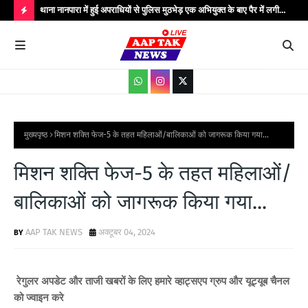
..
थाना नानपारा में हुई अपराधियों से पुलिस मुठभेड़ एक अभियुक्त के बाए पैर में लगी
थाना
गोली बिजली के तार चोरी के गिरोह के कुल पाँच अपराधी गिरफ्तार मौके पर पुलिस
गिरफ
H
अधीक्षक बहराइच सहित अधिकारीगण मौजूद...
आधार
O
T
P
O
S
मुख्यपृष्ठ
मिशन शक्ति फेज-5 के तहत महिलाओं/बालिकाओं को जागरूक किया गया...
T
मिशन शक्ति फेज-5 के तहत महिलाओं/
S
बालिकाओं को जागरूक किया गया...
AAP TAK NEWS
अक्टूबर 04, 2024
रेगुलर अपडेट और ताजी खबरों के लिए हमारे व्हाट्सएप ग्रुप और यूट्यूब चैनल
को ज्वाइन करे