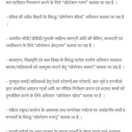
शत प्रतिशत निस्तारण करने के लिये “ऑपरेशन गरुण” चलाया जा रहा है ।
- एसिड की अवैध बिक्री के विरूद्ध “ऑपरेशन शील्ड” अभियान चलाया जा रहा है
।
- अश्लील सीडी/डीवीडी/पुस्तकें साहित्य सामग्री आदि की चेकिंग, बरामदगी एवं
जब्तीकरण के लिये “ऑपरेशन डेस्ट्राय” चलाया जा रहा है ।
- बालश्रम, भिक्षावृत्ति एंव बाल विवाह के विरूद्ध प्रदेश स्तरीय अभियान चलाकर
बालक/बालिकाओं को अवमुक्त कराने हेतु “ऑपरेशन बचपन” चलाया जा रहा है ।
- गुमशुदा बच्चों/बालिकाओं हेतु रेलवे स्टेशनों,बस स्टेशनों, बाल गृहों व एनजीओ
द्वारा संचालित आश्रय ग्रहों आदि का भौतिक निरीक्षण करना एवं बरामद बच्चों को
पुनर्वासित करने के लिये अभियान “ऑपरेशन खोज” चलाया जा है ।
- महिला स्कूल/कालेज के आसपास तथा वल्नरेबल स्पॉट्स पर अवांछनीय तत्वों व
मनचलों के विरुद्ध “ऑपरेशन मजनू” चलाया जा है ।
- शराबी नशेडी एंव अन्य प्रकार के मादक पदार्थों के सेवन करने वाले अभ्यस्त