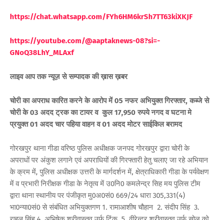
https://chat.whatsapp.com/FYh6HM6krSh7TT63kiXKJF
https://youtube.com/@aaptaknews-08?si=-
GNoQ38LhY_MLAxf
लाइव आप तक न्यूज़ से सम्पादक की ख़ास ख़बर
चोरी का अपराध कारित करने के आरोप में 05 नफर अभियुक्त गिरफ्तार, कब्जे से
चोरी के 03 अदद ट्रक का टायर व कुल 17,950 रुपये नगद व घटना मे
प्रयुक्त 01 अदद चार पहिया वाहन व 01 अदद मोटर साईकिल बरामद
गोरखपुर थाना गीडा वरिष्ठ पुलिस अधीक्षक जनपद गोरखपुर द्वारा चोरी के
अपराधों पर अंकुश लगाने एवं अपराधियों की गिरफ्तारी हेतु चलाए जा रहे अभियान
के क्रम में, पुलिस अधीक्षक उत्तरी के मार्गदर्शन में, क्षेत्राधिकारी गीडा के पर्यवेक्षण
में व प्रभारी निरीक्षक गीडा के नेतृत्व में उ0नि0 कमलेन्द्र सिह मय पुलिस टीम
द्वारा थाना स्थानीय पर पंजीकृत मु0अ0सं0 669/24 धारा 305,331(4)
भा0न्या0सं0 से संबंधित अभियुक्तगण 1. रामाआशीष चौहान 2. संदीप सिंह 3.
राहुल सिंह 4. अभिषेक श्रीवास्तव उर्फ टिंकू 5. वीरेन्द्र श्रीवास्तव उर्फ सोलू को