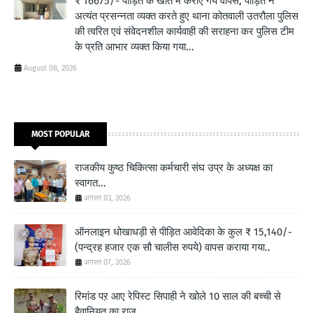
₹ 16675/- पीड़ित के खाते में कराए गये वापस, पीड़ित ने
अत्यंत प्रसन्नता व्यक्त करते हुए थाना कोतवाली उतरौला पुलिस
की त्वरित एवं संवेदनशील कार्यवाही की सराहना कर पुलिस टीम
के प्रति आभार व्यक्त किया गया...
August 08, 2026
MOST POPULAR
राजकीय कुष्ठ चिकित्सा कर्मचारी संघ उप्र के अध्यक्ष का
स्वागत...
अगस्त 03, 2026
ऑनलाइन धोखाधड़ी से पीड़ित आवेदिका के कुल ₹ 15,140/-
(पन्द्रह हजार एक सौ चालीस रुपये) वापस कराया गया..
अगस्त 07, 2026
रिमांड पऱ आए रेपिस्ट सिपाही ने खोले 10 साल की बच्ची से
हैवानियत का राज...