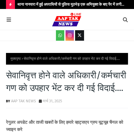
..
थाना नानपारा में हुई अपराधियों से पुलिस मुठभेड़ एक अभियुक्त के बाए पैर में लगी
थाना
गोली बिजली के तार चोरी के गिरोह के कुल पाँच अपराधी गिरफ्तार मौके पर पुलिस
गिरफ
H
अधीक्षक बहराइच सहित अधिकारीगण मौजूद...
आधार
O
T
P
O
S
मुख्यपृष्ठ
सेवानिवृत्त होने वाले अधिकारी/कर्मचारी गण को उपहार भेंट कर दी गई विदाई....
T
सेवानिवृत्त होने वाले अधिकारी/कर्मचारी
S
गण को उपहार भेंट कर दी गई विदाई....
AAP TAK NEWS
मार्च 31, 2025
रेगुलर अपडेट और ताजी खबरों के लिए हमारे व्हाट्सएप ग्रुप यूट्यूब चैनल को
ज्वाइन करे