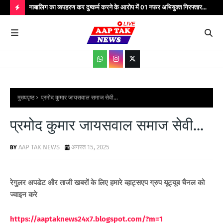
्यभार
नाबालिग का व्यपहरण कर दुष्कर्म करने के आरोप में 01 नफर अभियुक्त गिरफ्तार...
यात
सेवाएं...
वाहन
H
O
T
P
O
S
मुख्यपृष्ठ
प्रमोद कुमार जायसवाल समाज सेवी...
T
प्रमोद कुमार जायसवाल समाज सेवी...
S
AAP TAK NEWS
अगस्त 15, 2025
रेगुलर अपडेट और ताजी खबरों के लिए हमारे व्हाट्सएप ग्रुप यूट्यूब चैनल को
ज्वाइन करे
https://aaptaknews24x7.blogspot.com/?m=1