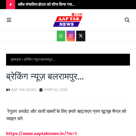
उपाधीक्षक श्री
अवैध संचालित होटल को सीज किया गया...
संतक
शादी
H
O
T
P
O
S
मुख्यपृष्ठ
ब्रेकिंग न्यूज़ बलरामपुर...
T
ब्रेकिंग न्यूज़ बलरामपुर...
S
AAP TAK NEWS
जनवरी 02, 2026
रेगुलर अपडेट और ताजी खबरों के लिए
हमारे व्हाट्सएप ग्रुप यूट्यूब चैनल को
ज्वाइन करे
https://www.aaptaknews.in/?m=1