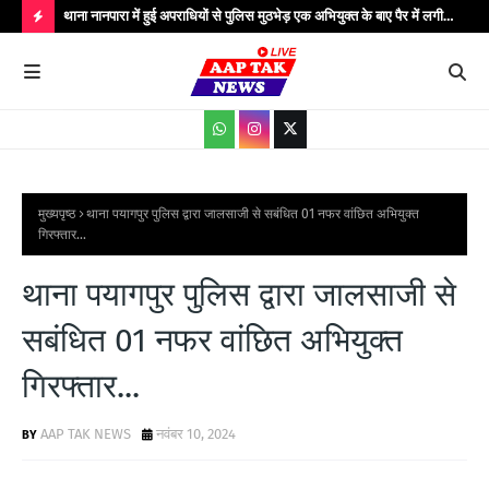
..
थाना नानपारा में हुई अपराधियों से पुलिस मुठभेड़ एक अभियुक्त के बाए पैर में लगी
थाना
गोली बिजली के तार चोरी के गिरोह के कुल पाँच अपराधी गिरफ्तार मौके पर पुलिस
गिरफ
H
अधीक्षक बहराइच सहित अधिकारीगण मौजूद...
आधार
O
T
P
O
S
मुख्यपृष्ठ
थाना पयागपुर पुलिस द्वारा जालसाजी से सबंधित 01 नफर वांछित अभियुक्त
गिरफ्तार...
T
S
थाना पयागपुर पुलिस द्वारा जालसाजी से
सबंधित 01 नफर वांछित अभियुक्त
गिरफ्तार...
AAP TAK NEWS
नवंबर 10, 2024