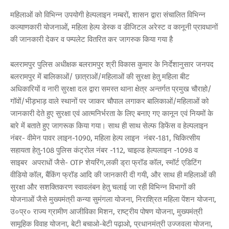
महिलाओं को विभिन्न उपयोगी हेल्पलाइन नम्बरों, शासन द्वारा संचालित विभिन्न
कल्याणकारी योजनाओं, महिला हेल्प डेस्क व डीजिटल अरेस्ट व कानूनी प्रावधानों
की जानकारी देकर व पम्पलेट वितरित कर जागरुक किया गया है
बलरामपुर पुलिस अधीक्षक बलरामपुर श्री विकास कुमार के निर्देशानुसार जनपद
बलरामपुर में बालिकाओं/ छात्राओं/महिलाओं की सुरक्षा हेतु महिला बीट
अधिकारियों व नारी सुरक्षा दल द्वारा समस्त थाना क्षेत्र अन्तर्गत प्रमुख चौराहो/
गॉवों/भीड़भाड़ वाले स्थानों पर जाकर चौपाल लगाकर बालिकाओं/महिलाओं को
जानकारी देते हुए सुरक्षा एवं आत्मनिर्भरता के लिए बनाए गए कानून एवं नियमों के
बारे में बताते हुए जागरूक किया गया। साथ ही साथ सेल्फ डिफेंस व हेल्पलाइन
नंबर- वीमेन पावर लाइन-1090, महिला हेल्प लाइन नंबर-181, चिकित्सीय
सहायता हेतु-108 पुलिस कंट्रोल नंबर -112, चाइल्ड हेल्पलाइन -1098 व
साइबर अपराधों जैसे- OTP शेयरिंग,लकी ड्रा फ्रॉड कॉल, स्मॉर्ट एडिटिंग
वीडियो कॉल, बैंकिंग फ्रॉड आदि की जानकारी दी गयी, और साथ ही महिलाओं की
सुरक्षा और सशक्तिकरण स्वावलंबन हेतु चलाई जा रही विभिन्न विभागों की
योजनाओं जैसे मुख्यमंत्री कन्या सुमंगला योजना, निराश्रित महिला पेंशन योजना,
उ०प्र० राज्य ग्रामीण आजीविका मिशन, राष्ट्रीय पोषण योजना, मुख्यमंत्री
सामूहिक विवाह योजना, बेटी बचाओ-बेटी पढ़ाओ, प्रधानमंत्री उज्जवला योजना,