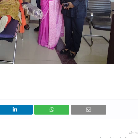
और नय