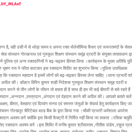
LhY_MLAxf
ग्न है, वही उसी में से थोड़ा समय व अपना रक्त थैलेसीमिया कैंसर एवं जरूरतमंदों के सेवार्
 संस्थान गोरखनाथ एवं गुरुकुल शिक्षण संस्थान समूंह द्रदरी के संयुक्त तत्वावधान द्वा
ुलिस एवं अन्य रक्तदानियों ने बढ़-चढ़कर हिस्सा लिया ।कार्यक्रम के मुख्य अतिथि पु
शि भूषण राय ने फीता काटकर इस रक्तदान शिविर का शुभारंभ किया ।पुलिस उपाधिक्षक
ा कि रक्तदान महादान है इसमें लोगों को बढ़-चढ़कर हिस्सा लेना चाहिए ।थाना प्रभारी श
 की अपील की। डॉक्टर विपिन कुमार शाही निदेशक गुरुकुल शिक्षण संस्थान समूह ददरी व
दान करने से तीन लोगों के जीवन तो बचता ही है साथ ही हम भी कई बीमारी से बचे रहते हैं
े रक्तदान ,अन्नदान ,वस्त्रदान ,अंगदान एवं देहदान करने की अपील की। आपको बताते चलें
, बीमार, बेसहारा एवं दिव्यांग मानव एवं समस्त जंतुओं के सेवार्थ हेतु कार्यक्रम किए जा
ंचयन गोरखपुर चैरिटेबल ब्लड बैंक के द्वारा किया गया ।चौकी प्रभारी धर्मशाला अमरेश
दान अवश्य करें क्योंकि इस किसी फैक्ट्री में निर्मित नहीं किया जा सकता ।रसिक चतुर्वे
िए रक्तदान अवश्य करें ।इस शिविर में मनीष कुमार श्रीवास्तव ,नीतीश पांडेय ,राहुल प्रत