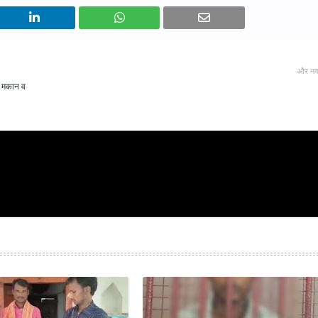
और नय
ा मकान व