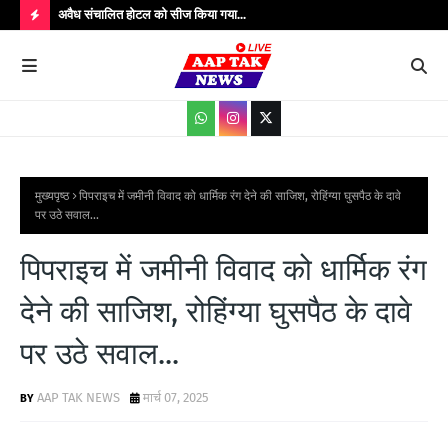
उपाधीक्षक श्री
अवैध संचालित होटल को सीज किया गया...
संतक
शादी
H
O
T
P
O
S
मुख्यपृष्ठ
पिपराइच में जमीनी विवाद को धार्मिक रंग देने की साजिश, रोहिंग्या घुसपैठ के दावे
पर उठे सवाल...
T
S
पिपराइच में जमीनी विवाद को धार्मिक रंग
देने की साजिश, रोहिंग्या घुसपैठ के दावे
पर उठे सवाल...
AAP TAK NEWS
मार्च 07, 2025