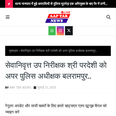
..
थाना नानपारा में हुई अपराधियों से पुलिस मुठभेड़ एक अभियुक्त के बाए पैर में लगी
थाना
गोली बिजली के तार चोरी के गिरोह के कुल पाँच अपराधी गिरफ्तार मौके पर पुलिस
गिरफ
H
अधीक्षक बहराइच सहित अधिकारीगण मौजूद...
आधार
O
T
P
O
S
मुख्यपृष्ठ
सेवानिवृत्त उप निरीक्षक श्री परदेशी को अपर पुलिस अधीक्षक बलरामपुर..
T
सेवानिवृत्त उप निरीक्षक श्री परदेशी को
S
अपर पुलिस अधीक्षक बलरामपुर..
AAP TAK NEWS
जुलाई 31, 2025
रेगुलर अपडेट और ताजी खबरों के लिए हमारे व्हाट्सएप ग्रुप यूट्यूब चैनल को
ज्वाइन करे