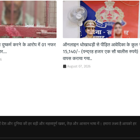
 दुष्कर्म करने के आरोप में 01 नफर
ऑनलाइन धोखाधड़ी से पीड़ित आवेदिका के कुल 
ार...
15,140/- (पन्द्रह हजार एक सौ चालीस रुपये)
वापस कराया गया..
26
August 07, 2026
ेश और दुनिया की हर बड़ी और महत्वपूर्ण खबर, तेज़ और आसान भाषा में। हमारा लक्ष्य है आपको हर