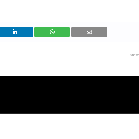
और नय