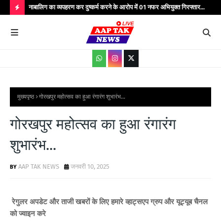
्यभार
नाबालिग का व्यपहरण कर दुष्कर्म करने के आरोप में 01 नफर अभियुक्त गिरफ्तार...
यात
सेवाएं...
वाहन
H
O
T
P
O
S
मुख्यपृष्ठ
गोरखपुर महोत्सव का हुआ रंगारंग शुभारंभ...
T
गोरखपुर महोत्सव का हुआ रंगारंग
S
शुभारंभ...
AAP TAK NEWS
जनवरी 10, 2025
रेगुलर अपडेट और ताजी खबरों के लिए हमारे व्हाट्सएप ग्रुप और यूट्यूब चैनल
को ज्वाइन करे