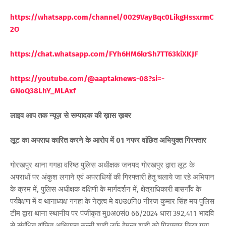
https://whatsapp.com/channel/0029VayBqc0LikgHssxrmC
2O
https://chat.whatsapp.com/FYh6HM6krSh7TT63kiXKJF
https://youtube.com/@aaptaknews-08?si=-
GNoQ38LhY_ML
Axf
लाइव आप तक न्यूज़ से सम्पादक की ख़ास ख़बर
लूट का अपराध कारित करने के आरोप में 01 नफर वांछित अभियुक्त गिरफ्तार
गोरखपुर थाना गगहा वरिष्ठ पुलिस अधीक्षक जनपद गोरखपुर द्वारा लूट के
अपराधों पर अंकुश लगाने एवं अपराधियों की गिरफ्तारी हेतु चलाये जा रहे अभियान
के क्रम में, पुलिस अधीक्षक दक्षिणी के मार्गदर्शन में, क्षेत्राधिकारी बासगाँव के
पर्यवेक्षण में व थानाध्यक्ष गगहा के नेतृत्व मे व0उ0नि0 नीरज कुमार सिंह मय पुलिस
टीम द्वारा थाना स्थानीय पर पंजीकृत मु0अ0सं0 66/2024 धारा 392,411 भादवि
से संबंधित वांछित अभियुक्त सन्नी शाही उर्फ हेमन्त शाही को गिरफ्तार किया गया