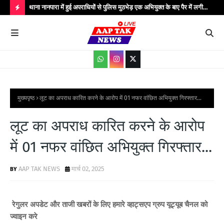
..
थाना नानपारा में हुई अपराधियों से पुलिस मुठभेड़ एक अभियुक्त के बाए पैर में लगी
थाना
गोली बिजली के तार चोरी के गिरोह के कुल पाँच अपराधी गिरफ्तार मौके पर पुलिस
गिरफ
H
अधीक्षक बहराइच सहित अधिकारीगण मौजूद...
आधार
O
T
P
O
S
मुख्यपृष्ठ
लूट का अपराध कारित करने के आरोप में 01 नफर वांछित अभियुक्त गिरफ्तार...
T
लूट का अपराध कारित करने के आरोप
S
में 01 नफर वांछित अभियुक्त गिरफ्तार...
AAP TAK NEWS
मार्च 02, 2025
रेगुलर अपडेट और ताजी खबरों के लिए हमारे व्हाट्सएप ग्रुप यूट्यूब चैनल को
ज्वाइन करे