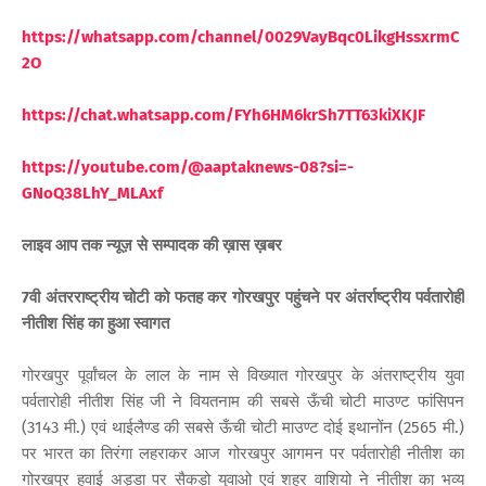
https://whatsapp.com/channel/0029VayBqc0LikgHssxrmC
2O
https://chat.whatsapp.com/FYh6HM6krSh7TT63kiXKJF
https://youtube.com/@aaptaknews-08?si=-
GNoQ38LhY_MLAxf
लाइव आप तक न्यूज़ से सम्पादक की ख़ास ख़बर
7वी अंतरराष्ट्रीय चोटी को फतह कर गोरखपुर पहुंचने पर अंतर्राष्ट्रीय पर्वतारोही
नीतीश सिंह का हुआ स्वागत
गोरखपुर पूर्वांचल के लाल के नाम से विख्यात गोरखपुर के अंतराष्ट्रीय युवा
पर्वतारोही नीतीश सिंह जी ने वियतनाम की सबसे ऊँची चोटी माउण्ट फांसिपन
(3143 मी.) एवं थाईलैण्ड की सबसे ऊँची चोटी माउण्ट दोई इथानोंन (2565 मी.)
पर भारत का तिरंगा लहराकर आज गोरखपुर आगमन पर पर्वतारोही नीतीश का
गोरखपुर हवाई अड्डा पर सैकड़ो युवाओ एवं शहर वाशियो ने नीतीश का भव्य