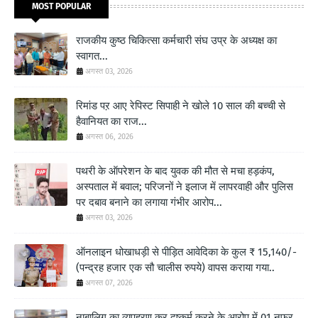
MOST POPULAR
राजकीय कुष्ठ चिकित्सा कर्मचारी संघ उप्र के अध्यक्ष का
स्वागत...
अगस्त 03, 2026
रिमांड पऱ आए रेपिस्ट सिपाही ने खोले 10 साल की बच्ची से
हैवानियत का राज...
अगस्त 06, 2026
पथरी के ऑपरेशन के बाद युवक की मौत से मचा हड़कंप,
अस्पताल में बवाल; परिजनों ने इलाज में लापरवाही और पुलिस
पर दबाव बनाने का लगाया गंभीर आरोप...
अगस्त 03, 2026
ऑनलाइन धोखाधड़ी से पीड़ित आवेदिका के कुल ₹ 15,140/-
(पन्द्रह हजार एक सौ चालीस रुपये) वापस कराया गया..
अगस्त 07, 2026
नाबालिग का व्यपहरण कर दुष्कर्म करने के आरोप में 01 नफर