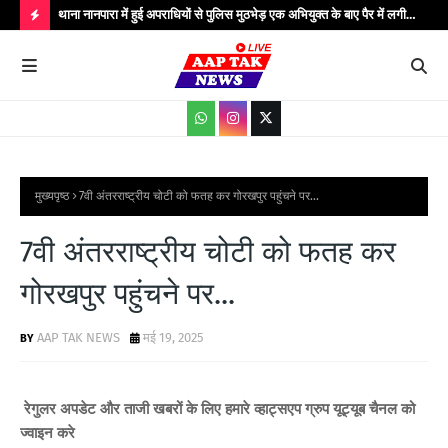
..
थाना नानपारा में हुई अपराधियों से पुलिस मुठभेड़ एक अभियुक्त के बाए पैर में लगी
थाना
गोली बिजली के तार चोरी के गिरोह के कुल पाँच अपराधी गिरफ्तार मौके पर पुलिस
गिरफ
H
अधीक्षक बहराइच सहित अधिकारीगण मौजूद...
आधार
O
T
P
O
S
मुख्यपृष्ठ
7वी अंतरराष्ट्रीय चोटी को फतह कर गोरखपुर पहुंचने पर...
T
7वी अंतरराष्ट्रीय चोटी को फतह कर
S
गोरखपुर पहुंचने पर...
AAP TAK NEWS
मई 19, 2025
रेगुलर अपडेट और ताजी खबरों के लिए हमारे व्हाट्सएप ग्रुप यूट्यूब चैनल को
ज्वाइन करे