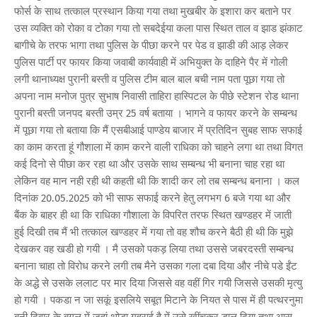
फोर्स के साथ तत्काल प्रस्थान किया गया तथा मुखबीर के इशारा कर बताने पर
उस व्यक्ति को रोका व टोका गया तो सबदेईया कला पास स्थित ताल व झाड झंकाट
बागीचे के तरफ भागा तथा पुलिस के पीछा करने पर पेड व झाडी की आड़ लेकर
पुलिस पार्टी पर फायर किया जवाबी कार्यवाही में अभियुक्त के दाहिने पैर में गोली
लगी थानाध्यक्ष पुरानी बस्ती व पुलिस टीम बाल बाल बची नाम पता पूछा गया तो
अपना नाम मनोज पुत्र सुभाष निवासी ताहिरा हास्पिटल के पीछे स्टेशन रोड थाना
पुरानी बस्ती जनपद बस्ती उम्र 25 वर्ष बताया । भागने व फायर करने के सम्बन्ध
में पूछा गया तो बताया कि मैं एसबीआई पाण्डेय बाजार में प्रतिदिन सुबह साफ सफाई
का काम करता हूं गौशाला में काम करने वाली राधिका को चाहने लगा था तथा विगत
कई दिनो से पीछा कर रहा था और उसके साथ सम्बन्ध भी बनाना चाह रहा था
लेकिन वह मान नही रही थी कहती थी कि शादी कर लो तब सम्बन्ध बनाना । कल
दिनांक 20.05.2025 को भी साफ सफाई करने हेतु लगभग 6 बजे गया था और
बैंक के बाहर ही था कि राधिका गौशाला के विपरित तरफ स्थित खण्डहर में जाती
हुई दिखी तब मैं भी तत्काल खण्डहर में गया तो वह शौच करने बैठी ही थी कि मुझे
देखकर वह खडी हो गयी । मै उसको पकड़ लिया तथा उससे जबरदस्ती सम्बन्ध
बनाना चाहा तो विरोध करने लगी तब मैने उसका गला दबा दिया और नीचे पडे ईंट
के अद्धे से उसके ललाट पर मार दिया जिससे वह वहीं गिर गयी जिससे उसकी मृत्यु
हो गयी । पकडा न जा सकूं इसलिये सबूत मिटाने के नियत से पास में ही पत्थरनुमा
बनी दिवार के बगल में जहां थोड़ा गहराई है में उसे खींचकर डाल दिया तथा आस-