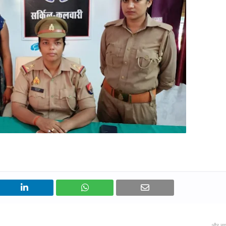
और नय