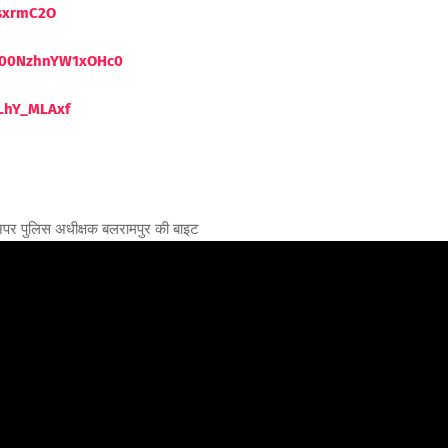
ssxrmC2O
eW00NzhnYW1xOHc0
LhY_MLAxf
में अपर पुलिस अधीक्षक बलरामपुर की बाइट