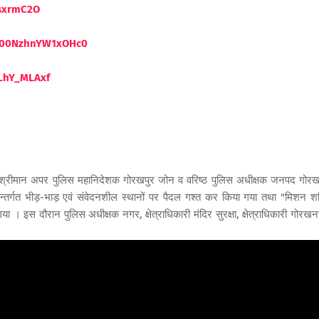
ssxrmC2O
eW00NzhnYW1xOHc0
LhY_MLAxf
्रीमान अपर पुलिस महानिदेशक गोरखपुर जोन व वरिष्ठ पुलिस अधीक्षक जनपद गोरख
ेत्रान्तर्गत भीड़-भाड़ एवं संवेदनशील स्थानों पर पैदल गश्त कर किया गया तथा "मिशन शक
 इस दौरान पुलिस अधीक्षक नगर, क्षेत्राधिकारी मंदिर सुरक्षा, क्षेत्राधिकारी गोरखन