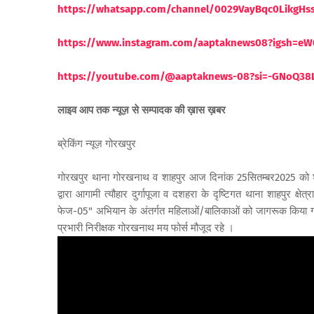
https://whatsapp.com/channel/0029VayBqc0LikgH
https://www.instagram.com/aaptaknews08?igsh=
https://youtube.com/@aaptaknews-08?si=-GNoQ38
लाइव आप तक न्यूज़ से सम्पादक की ख़ास ख़बर
ब्रेकिंग न्यूज़ गोरखपुर
गोरखपुर थाना गोरखनाथ व शाहपुर आज दिनांक 25सितम्बर2025 को श
द्वारा आगामी त्यौहार दुर्गापूजा व दशहरा के दृष्टिगत थाना शाहपुर क्ष
फेज-05" अभियान के अंतर्गत महिलाओं/बालिकाओं को जागरूक किया गया ।
प्रभारी निरीक्षक गोरखनाथ मय फोर्स मौजूद रहे ।