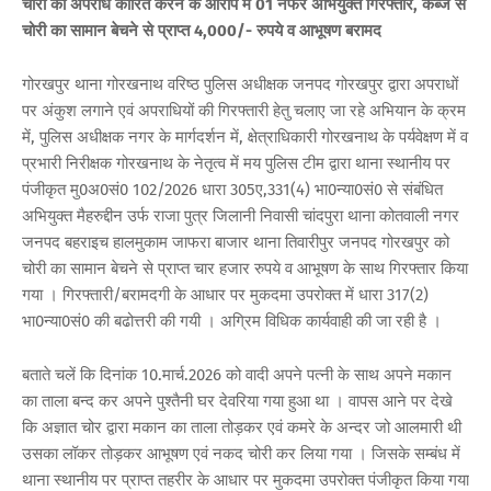
चोरी का अपराध कारित करने के आरोप में 01 नफर अभियुक्त गिरफ्तार, कब्जे से
चोरी का सामान बेचने से प्राप्त 4,000/- रुपये व आभूषण बरामद
गोरखपुर थाना गोरखनाथ वरिष्ठ पुलिस अधीक्षक जनपद गोरखपुर द्वारा अपराधों
पर अंकुश लगाने एवं अपराधियों की गिरफ्तारी हेतु चलाए जा रहे अभियान के क्रम
में, पुलिस अधीक्षक नगर के मार्गदर्शन में, क्षेत्राधिकारी गोरखनाथ के पर्यवेक्षण में व
प्रभारी निरीक्षक गोरखनाथ के नेतृत्व में मय पुलिस टीम द्वारा थाना स्थानीय पर
पंजीकृत मु0अ0सं0 102/2026 धारा 305ए,331(4) भा0न्या0सं0 से संबंधित
अभियुक्त मैहरुद्दीन उर्फ राजा पुत्र जिलानी निवासी चांदपुरा थाना कोतवाली नगर
जनपद बहराइच हालमुकाम जाफरा बाजार थाना तिवारीपुर जनपद गोरखपुर को
चोरी का सामान बेचने से प्राप्त चार हजार रुपये व आभूषण के साथ गिरफ्तार किया
गया । गिरफ्तारी/बरामदगी के आधार पर मुकदमा उपरोक्त में धारा 317(2)
भा0न्या0सं0 की बढोत्तरी की गयी । अग्रिम विधिक कार्यवाही की जा रही है ।
बताते चलें कि दिनांक 10.मार्च.2026 को वादी अपने पत्नी के साथ अपने मकान
का ताला बन्द कर अपने पुश्तैनी घर देवरिया गया हुआ था । वापस आने पर देखे
कि अज्ञात चोर द्वारा मकान का ताला तोड़कर एवं कमरे के अन्दर जो आलमारी थी
उसका लॉकर तोड़कर आभूषण एवं नकद चोरी कर लिया गया । जिसके सम्बंध में
थाना स्थानीय पर प्राप्त तहरीर के आधार पर मुकदमा उपरोक्त पंजीकृत किया गया