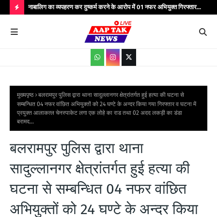
्यभार
नाबालिग का व्यपहरण कर दुष्कर्म करने के आरोप में 01 नफर अभियुक्त गिरफ्तार...
यात
सेवाएं...
वाहन
H
O
T
P
O
S
मुख्यपृष्ठ
बलरामपुर पुलिस द्वारा थाना सादुल्लानगर क्षेत्रांतर्गत हुई हत्या की घटना से
सम्बन्धित 04 नफर वांछित अभियुक्तों को 24 घण्टे के अन्दर किया गया गिरफ्तार व घटना में
T
प्रयुक्त आलाकत्ल चेनस्पाकेट लगा एक लोहे का राड तथा 02 अदद लकड़ी का डंडा
बरामद...
S
बलरामपुर पुलिस द्वारा थाना
सादुल्लानगर क्षेत्रांतर्गत हुई हत्या की
घटना से सम्बन्धित 04 नफर वांछित
अभियुक्तों को 24 घण्टे के अन्दर किया