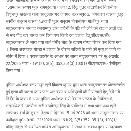
दौरान महिलाओं के मध्य आपसी विवाद में बीच बराव कराने लगे तो उसी समय
1.रामदास कश्यप पुत्र रामप्रकाश कश्यप 2. रिंकू पुत्र जटाशंकर निवासीगण
विशुनपुर खरहना थाना सादुल्लानगर जनपद बलरामपुर 3. जयकरन कश्यप पुत्र
स्वर्गीय बाबूराम कश्यप 4.हजारी पुत्र बाबूराम निवासीगण गोल्हीपुर थाना
सादुल्लानगर जनपद बलरामपुर द्वारा वादिनी के पति को लोहे की रॉड व लाठी डंडे
से मार पीट कर घायल कर दिया गया जिन्हे दवा इलाज हेतु सी0एच0सी0
सादुल्लानगर ले जाया गया जहां गंभीर चोट के कारण गोण्डा रिफर कर दिया गया
। जिला अस्पताल गोण्डा में इलाज के दौरान वादिनी के पति की मृत्यु हो जाने के
संबंध में दिया । प्राप्त तहरीर के आधार पर थाना सादुल्लानगर पर मु0अ0सं0
22/2026 धारा - 191(2), 3(5), 352,351(3),103(1) बी0एन0एस0 पंजीकृत
किया गया ।
पुलिस अधीक्षक बलरामपुर श्री विकास कुमार द्वारा थाना सादुल्लानगर क्षेत्रान्तर्गत
हुई हत्या की घटना का सफल अनावरण व अभियुक्तों की गिरफ्तारी हेतु दिये गये
निर्देश के क्रम में अपर पुलिस अधीक्षक श्री विशाल पाण्डेय के निर्देशन में,
क्षेत्राधिकारी उतरौला श्री राघवेन्द्र सिंह के पर्यवेक्षण में तथा थानाध्यक्ष श्री
सत्येन्द्र वर्मा के कुशल नेतृत्व में दिनांक 15.मई.2026 को थाना सादुल्लानगर पर
पंजीकृत मु0अ0सं0- 22/2026 धारा 191(2), 3(5) 352, 351(3), 103(1)
बी0एन0एस से संबन्धित वांछित अभियुक्तगण 1.रामदास कश्यप पुत्र रामप्रकाश