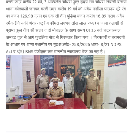
बस्ती उम्र करीब 22 वर्ष, 3.अखिलेश चौधरी पुत्र हृदय राम चौधरी निवासी बसिया
थाना कोतवाली जनपद बस्ती उम्र करीब 19 वर्ष को अवैध नशीला पाउडर भूरे रंग
का वजन 126.98 ग्राम एवं एक सौ तीन पुड़िया वजन करीब 16.89 ग्राम अवैध
स्मैक (जिसकी अंतरराष्ट्रीय कीमत लगभग तीस लाख रुपए) व जामा तलाशी से
प्राप्त कुल तीन सौ सत्तर व दो मोबाइल के साथ समय 01.15 बजे घटनास्थल
अमहट पुल से आगे फुटहिया मोड से गिरफ्तार किया गया । गिरफ्तारी व बरामदगी
के आधार पर थाना स्थानीय पर मु0अ0सं0- 258/2026 धारा- 8/21 NDPS
Act व 3(5) BNS पंजीकृत कर माननीय न्यायालय भेज जा रहा है।