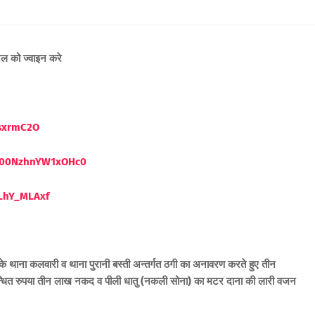
ैनल को ज्वाइन करे
ssxrmC2O
eW00NzhnYW1xOHc0
LhY_MLAxf
 के थाना कलवारी व थाना पुरानी बस्ती अन्तर्गत ठगी का अनावरण करते हुए तीन
म्बन्धित रुपया तीन लाख नकद व पीली धातु (नकली सोना) का मटर दाना की लारी वजन