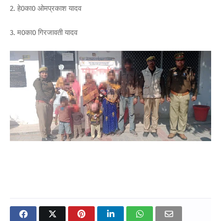
2. हे0का0 ओमप्रकाश यादव
3. म0का0 गिरजावती यादव