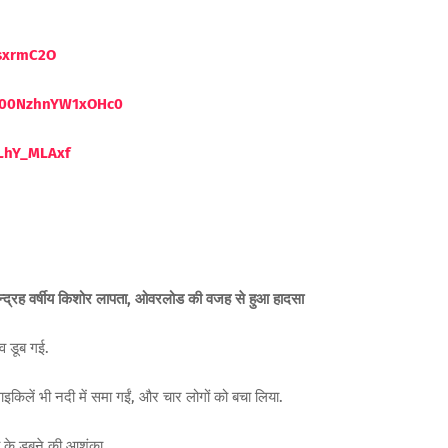
ssxrmC2O
eW00NzhnYW1xOHc0
LhY_MLAxf
पन्द्रह वर्षीय किशोर लापता, ओवरलोड की वजह से हुआ हादसा
ाव डूब गई.
इकिलें भी नदी में समा गईं, और चार लोगों को बचा लिया.
 के डूबने की आशंका