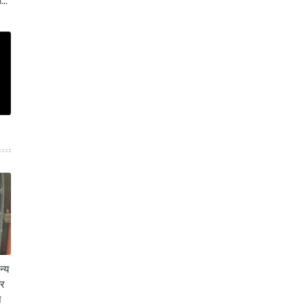
...
न्य
कर
े