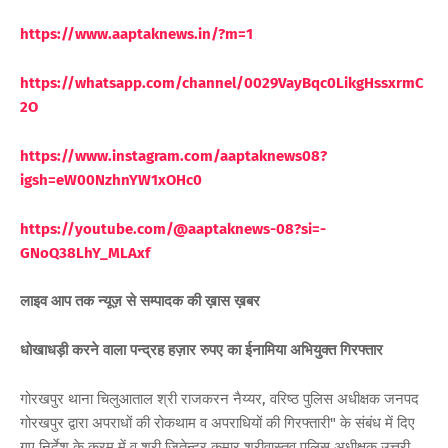
https://www.aaptaknews.in/?m=1
https://whatsapp.com/channel/0029VayBqc0LikgHssxrmC
2O
https://www.instagram.com/aaptaknews08?
igsh=eW00NzhnYW1xOHc0
https://youtube.com/@aaptaknews-08?si=-
GNoQ38LhY_MLAxf
लाइव आप तक न्यूज़ से सम्पादक की ख़ास ख़बर
धोखाधड़ी करने वाला पन्द्रह हज़ार रुपए का ईनामिया अभियुक्त गिरफ्तार
गोरखपुर थाना चिलुआताल श्री राजकरन नैय्यर, वरिष्ठ पुलिस अधीक्षक जनपद
गोरखपुर द्वारा अपराधों की रोकथाम व अपराधियों की गिरफ्तारी" के संबंध में दिए
गए निर्देश के क्रम में व श्री जितेन्द्र कुमार श्रीवास्तव पुलिस अधीक्षक उत्तरी