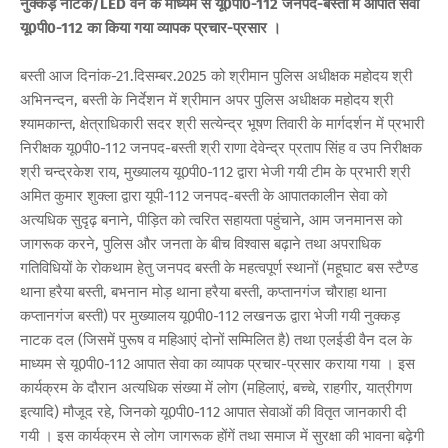
नुक्कड़ नाटक/LED वैन के माध्यम से यू0पी0-112 जनपद-बस्ती में आपात सेवा
यू0पी0-112 का किया गया व्यापक प्रचार-प्रसार ।
बस्ती आज दिनांक-21.दिसम्बर.2025 को श्रीमान पुलिस अधीक्षक महोदय श्री
अभिनन्दन, बस्ती के निर्देशन में श्रीमान अपर पुलिस अधीक्षक महोदय श्री
श्यामकान्त, क्षेत्राधिकारी सदर श्री सत्येन्द्र भूषण तिवारी के मार्गदर्शन में प्रभारी
निरीक्षक यू0पी0-112 जनपद-बस्ती श्री राणा देवेन्द्र प्रताप सिंह व उप निरीक्षक
श्री चन्द्रकेश राय, मुख्यालय यू0पी0-112 द्वारा भेजी गयी टीम के प्रभारी श्री
अमित कुमार शुक्ला द्वारा यूपी-112 जनपद-बस्ती के आपातकालीन सेवा को
अत्यधिक सुदृढ़ बनाने, पीड़ित को त्वरित सहायता पहुंचाने, आम जनमानस को
जागरूक करने, पुलिस और जनता के बीच विश्वास बढ़ाने तथा अपराधिक
गतिविधियों के रोकथाम हेतु जनपद बस्ती के महत्वपूर्ण स्थानों (महूघाट बस स्टैण्ड
थाना हरैया बस्ती, बभनान मोड़ थाना हरैया बस्ती, कप्तानगंज चौराहा थाना
कप्तानगंज बस्ती) पर मुख्यालय यू0पी0-112 लखनऊ द्वारा भेजी गयी नुक्कड़
नाटक दल (जिसमें पुरूष व महिआएं दोनों सम्मिलित है) तथा एलईडी वैन दल के
माध्यम से यू0पी0-112 आपात सेवा का व्यापक प्रचार-प्रसार कराया गया । इस
कार्यक्रम के दौरान अत्यधिक संख्या में लोग (महिलाएं, बच्चे, राहगीर, यात्रीगण
इत्यादि) मौजूद रहे, जिनको यू0पी0-112 आपात सेवाओं की वितृत जानकारी दी
गयी । इस कार्यक्रम से लोग जागरूक होंगें तथा समाज में सुरक्षा की भावना बढ़ेगी