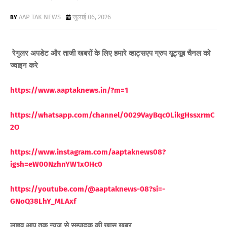
AAP TAK NEWS
जुलाई 06, 2026
रेगुलर अपडेट और ताजी खबरों के लिए
हमारे व्हाट्सएप ग्रुप यूट्यूब चैनल को
ज्वाइन करे
https://www.aaptaknews.in/?m=1
https://whatsapp.com/channel/0029VayBqc0LikgHssxrmC
2O
https://www.instagram.com/aaptaknews08?
igsh=eW00NzhnYW1xOHc0
https://youtube.com/@aaptaknews-08?si=-
GNoQ38LhY_MLAxf
लाइव आप तक न्यूज़ से सम्पादक की ख़ास ख़बर