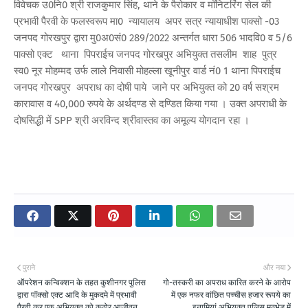
विवेचक उ0नि0 श्री राजकुमार सिंह, थाने के पैरोकार व मॉनिटरिंग सेल की
प्रभावी पैरवी के फलस्वरूप मा0 न्यायालय अपर सत्र न्यायाधीश पाक्सो -03
जनपद गोरखपुर द्वारा मु0अ0सं0 289/2022 अन्तर्गत धारा 506 भादवि0 व 5/6
पाक्सो एक्ट थाना पिपराईच जनपद गोरखपुर अभियुक्त तसलीम शाह पुत्र
स्व0 नूर मोहम्मद उर्फ लाले निवासी मोहल्ला खूनीपुर वार्ड नं0 1 थाना पिपराईच
जनपद गोरखपुर अपराध का दोषी पाये जाने पर अभियुक्त को 20 वर्ष सश्रम
कारावास व 40,000 रुपये के अर्थदण्ड से दण्डित किया गया । उक्त अपराधी के
दोषसिद्धी में SPP श्री अरविन्द श्रीवास्तव का अमूल्य योगदान रहा ।
पुराने
और नया
ऑपरेशन कन्विक्शन के तहत कुशीनगर पुलिस
गो-तस्करी का अपराध कारित करने के आरोप
द्वारा पॉक्सो एक्ट आदि के मुकदमे में प्रभावी
में एक नफर वांछित पच्चीस हजार रूपये का
पैरवी कर एक अभियुक्त को कठोर आजीवन
इनामियां अभियुक्त पुलिस मुठभेड़ में