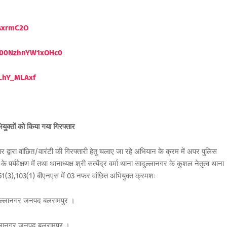
ssxrmC2O
eW00NzhnYW1xOHc0
LhY_MLAxf
ियुक्तों को किया गया गिरफ्तार
द्वारा वांछित/वारंटी की गिरफ्तारी हेतु चलाए जा रहे अभियान के क्रम में अपर पुलिस
े पर्यवेक्षण में तथा थानाध्यक्ष श्री सत्येंद्र वर्मा थाना सादुल्लानगर के कुशल नेतृत्व थाना
1(3),103(1) बीएनएस में 03 नफर वांछित अभियुक्त क्रमशः
ादुल्लानगर जनपद बलरामपुर ।
ल्लानगर जनपद बलरामपुर ।