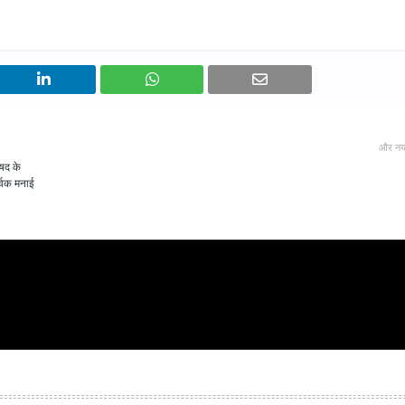
और नय
िषद के
ूर्वक मनाई