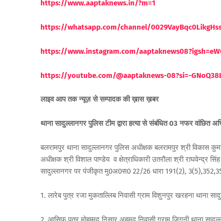
https://www.aaptaknews.in/?m=1
https://whatsapp.com/channel/0029VayBqc0LikgH
https://www.instagram.com/aaptaknews08?igsh=
https://youtube.com/@aaptaknews-08?si=-GNoQ38
लाइव आप तक न्यूज़ से सम्पादक की ख़ास ख़बर
थाना सादुल्लानगर पुलिस टीम द्वारा हत्या से संबंधित 03 नफर वांछित अभ
बलरामपुर थाना सादुल्लानगर पुलिस अधीक्षक बलरामपुर श्री विकास कुमार 
अधीक्षक श्री विशाल पाण्डेय व क्षेत्राधिकारी उतरौला श्री राघवेन्द्र सिंह क
सादुल्लानगर पर पंजीकृत मु0अ0स0 22/26 धारा 191(2), 3(5),352,35
1. लारेब पुत्र रजा मुकताल्लिब निवासी ग्राम विशुनपुर खरहना थाना स
2. आसिफ पुत्र मोहम्मद निसार अहमद निवासी ग्राम जिगनी थाना सादु