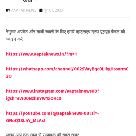
AAP TAK NEWS
जून 07, 2026
रेगुलर अपडेट और ताजी खबरों के लिए
हमारे व्हाट्सएप ग्रुप यूट्यूब चैनल को
ज्वाइन करे
https://www.aaptaknews.in/?m=1
https://whatsapp.com/channel/0029VayBqc0LikgHssxrmC
2O
https://www.instagram.com/aaptaknews08?
igsh=eW00NzhnYW1xOHc0
https://youtube.com/@aaptaknews-08?si=-
GNoQ38LhY_MLAxf
लाइव आप तक न्यूज़ से सम्पादक की ख़ास ख़बर