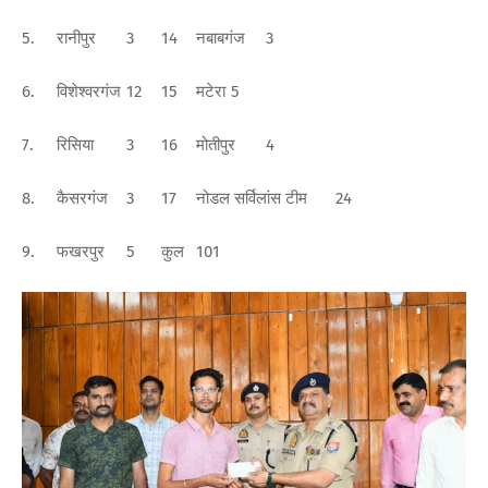
5.
रानीपुर
3
14
नबाबगंज
3
6.
विशेश्वरगंज
12
15
मटेरा
5
7.
रिसिया
3
16
मोतीपुर
4
8.
कैसरगंज
3
17
नोडल सर्विलांस टीम
24
9.
फखरपुर
5
कुल
101