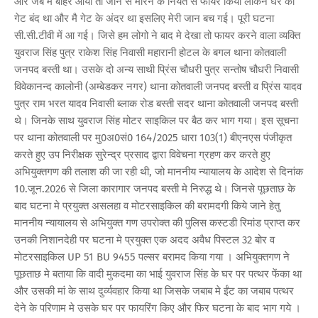
और जब मै बाहर आया तो जान से मारने के नियत से फॉयर किया लेकिन घर का
गेट बंद था और मै गेट के अंदर था इसलिए मेरी जान बच गई। पूरी घटना
सी.सी.टीवी में आ गई। जिसे हम लोगो ने बाद मे देखा तो फायर करने वाला व्यक्ति
युवराज सिंह पुत्र राकेश सिंह निवासी महारानी होटल के बगल थाना कोतवाली
जनपद बस्ती था। उसके दो अन्य साथी प्रिंस चौधरी पुत्र सन्तोष चौधरी निवासी
विवेकानन्द कालोनी (अम्बेडकर नगर) थाना कोतवाली जनपद बस्ती व प्रिंस यादव
पुत्र राम भरत यादव निवासी ब्लाक रोड बस्ती सदर थाना कोतवाली जनपद बस्ती
थे। जिनके साथ युवराज सिंह मोटर साइकिल पर बैठ कर भाग गया। इस सूचना
पर थाना कोतवाली पर मु0अ0सं0 164/2025 धारा 103(1) बीएनएस पंजीकृत
करते हुए उप निरीक्षक सुरेन्द्र प्रसाद द्वारा विवेचना ग्रहण कर करते हुए
अभियुक्तगण की तलाश की जा रही थी, जो माननीय न्यायालय के आदेश से दिनांक
10.जून.2026 से जिला कारागार जनपद बस्ती मे निरुद्ध थे। जिनसे पूछताछ के
बाद घटना मे प्रयुक्त असलहा व मोटरसाइकिल की बरामदगी किये जाने हेतु
माननीय न्यायालय से अभियुक्त गण उपरोक्त की पुलिस कस्टडी रिमांड प्राप्त कर
उनकी निशानदेही पर घटना मे प्रयुक्त एक अदद अवैध पिस्टल 32 बोर व
मोटरसाइकिल UP 51 BU 9455 पल्सर बरामद किया गया । अभियुक्तगण ने
पूछताछ मे बताया कि वादी मुकदमा का भाई युवराज सिंह के घर पर पत्थर फेंका था
और उसकी मां के साथ दुर्व्यवहार किया था जिसके जबाब मे ईंट का जबाब पत्थर
देने के परिणाम मे उसके घर पर फायरिंग किए और फिर घटना के बाद भाग गये ।