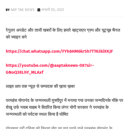
AAP TAK NEWS
जनवरी 05, 2025
रेगुलर अपडेट और ताजी खबरों के लिए हमारे व्हाट्सएप ग्रुप और यूट्यूब चैनल
को ज्वाइन करे
https://chat.whatsapp.com/FYh6HM6krSh7TT63kiXKJF
https://youtube.com/@aaptaknews-08?si=-
GNoQ38LhY_ML
Axf
लाइव आप तक न्यूज़ से सम्पादक की ख़ास ख़बर
परमहंस योगानंद के जन्मस्थली मुफ्तीपुर में मनाया गया उनका जन्मदिनके मौके पर
शेखू उर्फ नवाब साहब ने वितरित किया लंगर योगी सरकार ने परमहंस के
जन्मस्थली को पर्यटक स्थल किया है घोषित
गोरखपुर पूरी दुनिया को क्रिया योग का पाठ पढ़ने वाले परमहंस योगानंद के