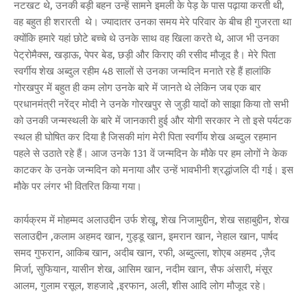
नटखट थे, उनकी बड़ी बहन उन्हें सामने इमली के पेड़ के पास पढ़ाया करती थी,
वह बहुत ही शरारती थे। ज्यादातर उनका समय मेरे परिवार के बीच ही गुजरता था
क्योंकि हमारे यहां छोटे बच्चे थे उनके साथ वह खिला करते थे, आज भी उनका
पेट्रोमैक्स, खड़ाऊ, पेपर बेड, छड़ी और किराए की रसीद मौजूद है। मेरे पिता
स्वर्गीय शेख अब्दुल रहीम 48 सालों से उनका जन्मदिन मनाते रहे हैं हालांकि
गोरखपुर में बहुत ही कम लोग उनके बारे में जानते थे लेकिन जब एक बार
प्रधानमंत्री नरेंद्र मोदी ने उनके गोरखपुर से जुड़ी यादों को साझा किया तो सभी
को उनकी जन्मस्थली के बारे में जानकारी हुई और योगी सरकार ने तो इसे पर्यटक
स्थल ही घोषित कर दिया है जिसकी मांग मेरी पिता स्वर्गीय शेख अब्दुल रहमान
पहले से उठाते रहे हैं। आज उनके 131 वें जन्मदिन के मौके पर हम लोगों ने केक
काटकर के उनके जन्मदिन को मनाया और उन्हें भावभीनी श्रद्धांजलि दी गई। इस
मौके पर लंगर भी वितरित किया गया।
कार्यक्रम में मोहम्मद अलाउद्दीन उर्फ शेखू, शेख निजामुद्दीन, शेख सहाबुद्दीन, शेख
सलाउद्दीन ,कलाम अहमद खान, गुड्डू खान, इमरान खान, नेहाल खान, पार्षद
समद गुफरान, आकिब खान, अदीब खान, रफी, अब्दुल्ला, शोएब अहमद ,ज़ैद
मिर्जा, सुफियान, यासीन शेख, आसिम खान, नदीम खान, सैफ अंसारी, मंसूर
आलम, गुलाम रसूल, शहजादे ,इरफान, अली, शीस आदि लोग मौजूद रहे।